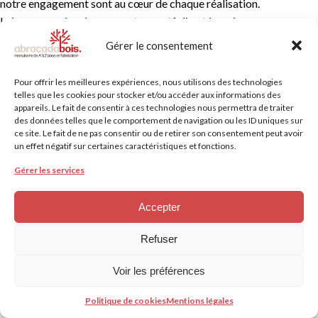
notre engagement sont au cœur de chaque réalisation.
Laissez-vous inspirer par notre portfolio et imaginez ce que nous
pourrions créer pour vous. ✨ Contactez-nous pour commencer
Gérer le consentement
votre projet !
#RéalisationsAbracadabois #MenuiserieDException
Pour offrir les meilleures expériences, nous utilisons des technologies
#SavoirFaireArtisanal
telles que les cookies pour stocker et/ou accéder aux informations des
appareils. Le fait de consentir à ces technologies nous permettra de traiter
des données telles que le comportement de navigation ou les ID uniques sur
ce site. Le fait de ne pas consentir ou de retirer son consentement peut avoir
un effet négatif sur certaines caractéristiques et fonctions.
Gérer les services
Accepter
Refuser
Voir les préférences
Abracadabois
©
2026
–
Mentions Légales
–
Politique de protection des données -
Politique de cookies
Mentions légales