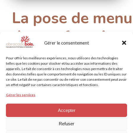
La
pose
de
menui
de
nos
fournisse
Gérer le consentement
comme Viebois
Pour offrir les meilleures expériences, nous utilisons des technologies
telles que les cookies pour stocker et/ou accéder aux informations des
appareils. Le fait de consentir à ces technologies nous permettra de traiter
La menuiserie Abracadabois travaille aussi avec divers fou
des données telles que le comportement de navigation ou les ID uniques sur
ce site. Le fait de ne pas consentir ou de retirer son consentement peut avoir
Viebois. Sur des projets de rénovation ou de neuf, nous réal
un effet négatif sur certaines caractéristiques et fonctions.
de produits de divers fournisseurs tel que du lambris, des pa
intérieures, plinthes, terrasses extérieures, volets P.V.C, etc...
Gérer les services
poser vos produits par des professionnels de qualité. N’hési
contacter afin que nous puissions élaborer ensemble votre p
Accepter
Refuser