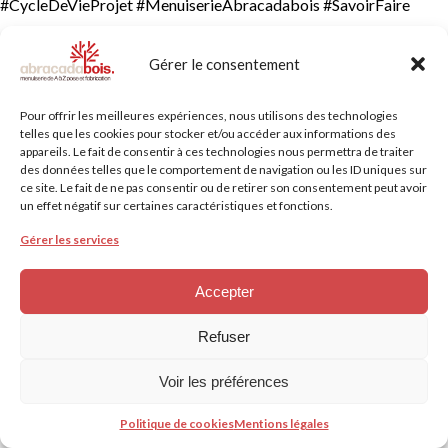
#CycleDeVieProjet #MenuiserieAbracadabois #SavoirFaire
Gérer le consentement
Pour offrir les meilleures expériences, nous utilisons des technologies
telles que les cookies pour stocker et/ou accéder aux informations des
appareils. Le fait de consentir à ces technologies nous permettra de traiter
des données telles que le comportement de navigation ou les ID uniques sur
ce site. Le fait de ne pas consentir ou de retirer son consentement peut avoir
un effet négatif sur certaines caractéristiques et fonctions.
Gérer les services
Accepter
Refuser
Voir les préférences
Abracadabois
©
2026
–
Mentions Légales
–
Politique de protection des données -
Politique de cookies
Mentions légales